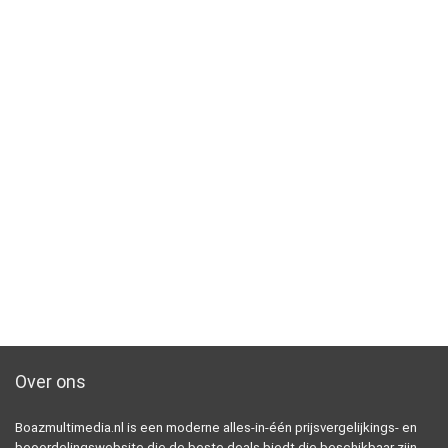
Over ons
Boazmultimedia.nl is een moderne alles-in-één prijsvergelijkings- en
beoordelingswebsite die de beste deals biedt die beschikbaar zijn