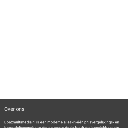
Over ons
Boazmultimedia.nl is een moderne alles-in-één prijsvergelijkings- en
beoordelingswebsite die de beste deals biedt die beschikbaar zijn