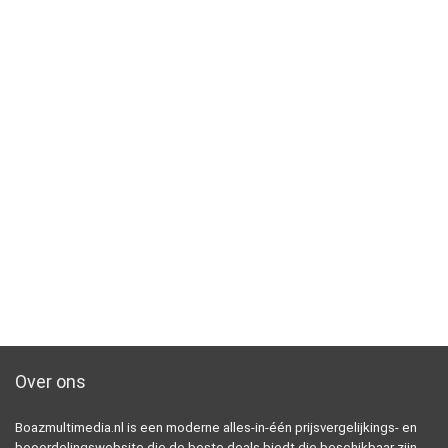
Over ons
Boazmultimedia.nl is een moderne alles-in-één prijsvergelijkings- en
beoordelingswebsite die de beste deals biedt die beschikbaar zijn