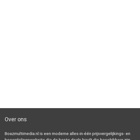
Over ons
Boazmultimedia.nl is een moderne alles-in-één prijsvergelijkings- en
beoordelingswebsite die de beste deals biedt die beschikbaar zijn