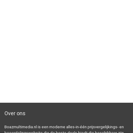
Over ons
Boazmultimedia.nl is een moderne alles-in-één prijsvergelijkings- en
beoordelingswebsite die de beste deals biedt die beschikbaar zijn