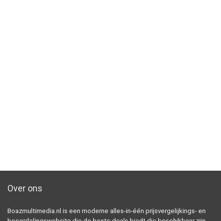
Over ons
Boazmultimedia.nl is een moderne alles-in-één prijsvergelijkings- en
beoordelingswebsite die de beste deals biedt die beschikbaar zijn