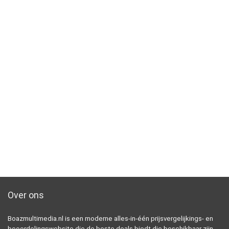
Over ons
Boazmultimedia.nl is een moderne alles-in-één prijsvergelijkings- en
beoordelingswebsite die de beste deals biedt die beschikbaar zijn