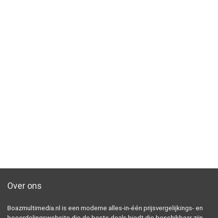
Over ons
Boazmultimedia.nl is een moderne alles-in-één prijsvergelijkings- en
beoordelingswebsite die de beste deals biedt die beschikbaar zijn