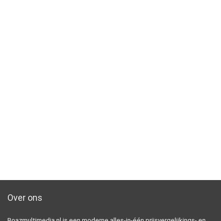
Over ons
Boazmultimedia.nl is een moderne alles-in-één prijsvergelijkings- en