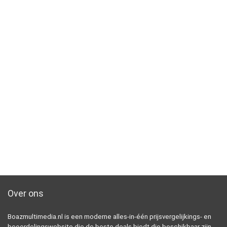
Over ons
Boazmultimedia.nl is een moderne alles-in-één prijsvergelijkings- en
beoordelingswebsite die de beste deals biedt die beschikbaar zijn