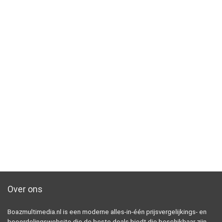
Over ons
Boazmultimedia.nl is een moderne alles-in-één prijsvergelijkings- en
beoordelingswebsite die de beste deals biedt die beschikbaar zijn