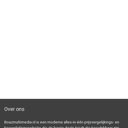
Over ons
Boazmultimedia.nl is een moderne alles-in-één prijsvergelijkings- en
beoordelingswebsite die de beste deals biedt die beschikbaar zijn