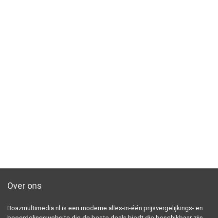
Over ons
Boazmultimedia.nl is een moderne alles-in-één prijsvergelijkings- en
beoordelingswebsite die de beste deals biedt die beschikbaar zijn