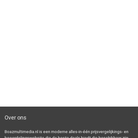
Over ons
Boazmultimedia.nl is een moderne alles-in-één prijsvergelijkings- en
beoordelingswebsite die de beste deals biedt die beschikbaar zijn