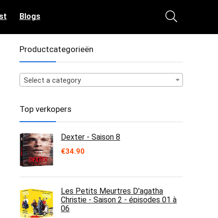
st
Blogs
Productcategorieën
Select a category
Top verkopers
Dexter - Saison 8
€
34.90
Les Petits Meurtres D'agatha
Christie - Saison 2 - épisodes 01 à
06