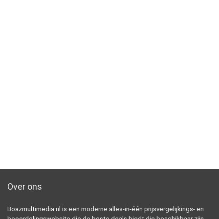
Over ons
Boazmultimedia.nl is een moderne alles-in-één prijsvergelijkings- en
beoordelingswebsite die de beste deals biedt die beschikbaar zijn