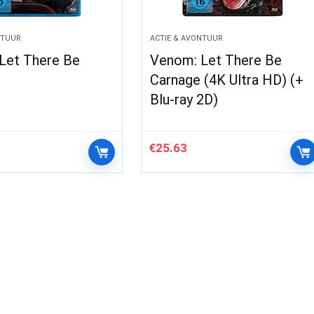
NTUUR
ACTIE & AVONTUUR
Let There Be
Venom: Let There Be
Carnage (4K Ultra HD) (+
Blu-ray 2D)
€
25.63