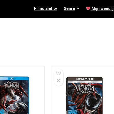
Films and tv
Genre
Mijn wenslij