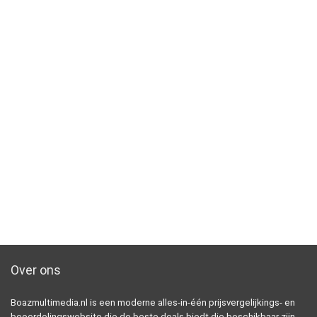
Over ons
Boazmultimedia.nl is een moderne alles-in-één prijsvergelijkings- en
beoordelingswebsite die de beste deals biedt die beschikbaar zijn