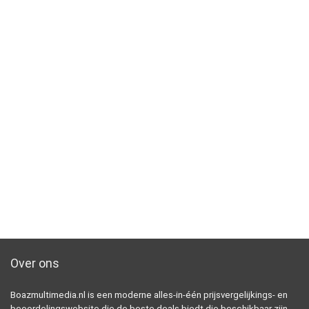
Over ons
Boazmultimedia.nl is een moderne alles-in-één prijsvergelijkings- en
beoordelingswebsite die de beste deals biedt die beschikbaar zijn