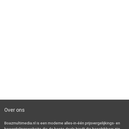
Over ons
Boazmultimedia.nl is een moderne alles-in-één prijsvergelijkings- en
beoordelingswebsite die de beste deals biedt die beschikbaar zijn