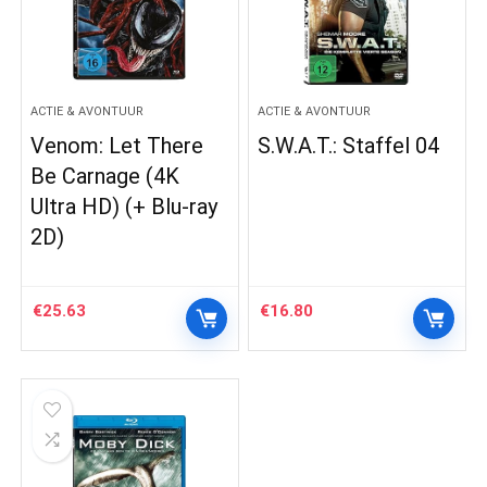
ACTIE & AVONTUUR
ACTIE & AVONTUUR
Venom: Let There
S.W.A.T.: Staffel 04
Be Carnage (4K
Ultra HD) (+ Blu-ray
2D)
€
25.63
€
16.80